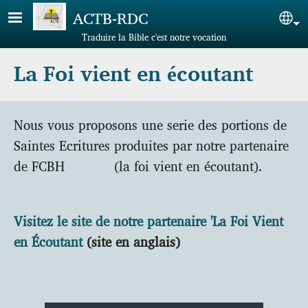
Skip to main content
ACTB-RDC
Sel
Traduire la Bible c'est notre vocation
La Foi vient en écoutant
Nous vous proposons une serie des portions de
Saintes Ecritures produites par notre partenaire
de FCBH (la foi vient en écoutant).
Visitez le site de notre partenaire 'La Foi Vient
en Écoutant
(site en anglais)